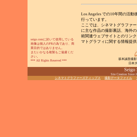
Los Angeles での10年
行っています。
ここでは、シネマトグラファー
に主な作品の撮影裏話、海外の
術関連ウェブサイトとのリンク
seigo.comに於いて使用している
マトグラフィに関する情報提供
画像は個人のPRの為であり、商
業目的ではありません。
またいかなる複製もご遠慮くだ
さい。
坂本誠吾撮影監督
*** All Rights Reserved ***
日本
Seigo
Site Creation Since
シネマトグラファーズティップス
撮影データファイル