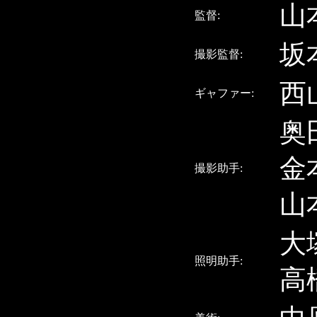
山
監督:
坂
撮影監督:
西
ギャファー:
奥
金
撮影助手:
山
大
照明助手:
高