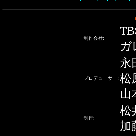
T
制作会社:
ガ
永
松
プロデューサー:
山
松
制作:
加