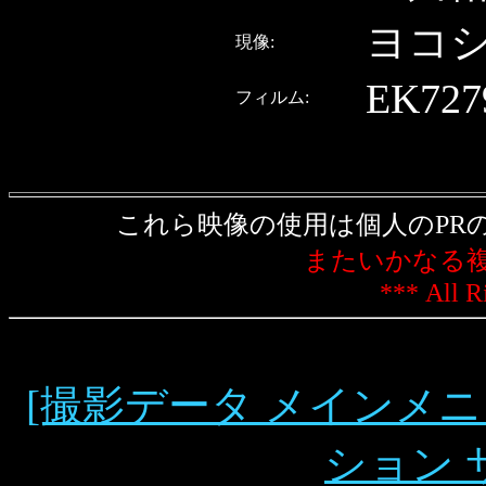
ヨコ
現像:
EK727
フィルム:
これら映像の使用は個人のPR
またいかなる
*** All R
[撮影データ メインメニ
ション 