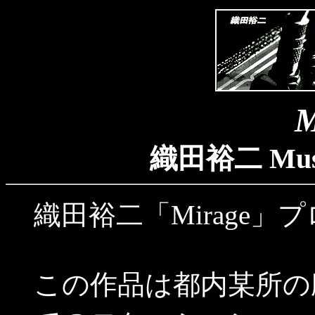
M
織田裕二 Music
織田裕二「Mirage
この作品は都内某所の