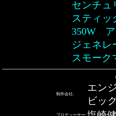
センチュ
スティッ
350W 
ジェネレ
スモーク
エン
制作会社:
ビッ
塩崎
プロデューサー: