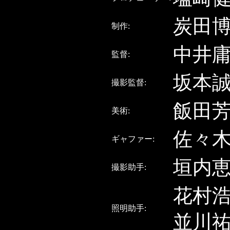
炭田
制作:
中井
監督:
坂本
撮影監督:
飯田
美術:
佐々
ギャファー:
垣内
撮影助手:
花村
照明助手:
並川